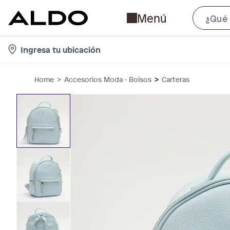
Menú
l
Ingresa tu ubicación
o
c
Home
Accesorios Moda - Bolsos
Carteras
a
t
i
o
n
-
i
c
o
n