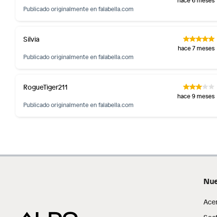
Productos digitales (descarga inmediata).
Publicado originalmente en
falabella.com
Por motivos de salubridad, la ropa interior inferior y rop
sellos.
Silvia
Alimentos, bebidas, fórmulas y leches para bebés.
hace 7 meses
Productos hechos a medida.
Publicado originalmente en
falabella.com
Pinturas de color a pedido.
Plantas.
RogueTiger211
Productos que hayan sido previamente instalados.
hace 9 meses
Baterías de auto.
Publicado originalmente en
falabella.com
Motocicletas y bicicletas motorizadas.
Licores y cigarros electrónicos.
Nue
Ace