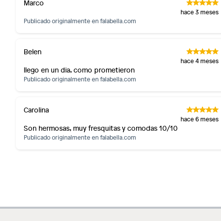
Marco
Productos perecibles como alimentos, bebidas, medicament
hace 3 meses
Productos digitales (descarga inmediata).
Publicado originalmente en
falabella.com
Por motivos de salubridad, la ropa interior inferior y rop
sellos.
Belen
Alimentos, bebidas, fórmulas y leches para bebés.
hace 4 meses
Productos hechos a medida.
llego en un dia, como prometieron
Publicado originalmente en
Pinturas de color a pedido.
falabella.com
Plantas.
Productos que hayan sido previamente instalados.
Carolina
Baterías de auto.
hace 6 meses
Son hermosas, muy fresquitas y comodas 10/10
Motocicletas y bicicletas motorizadas.
Publicado originalmente en
falabella.com
Licores y cigarros electrónicos.