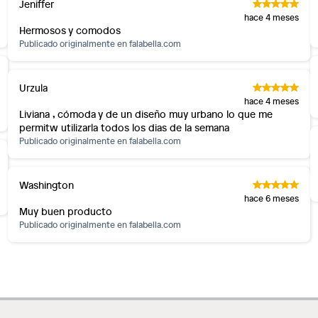
Jeniffer
os, suplementos alimenticios, vitaminas.
hace 4 meses
Hermosos y comodos
as de baño con señales de uso, sin empaques, etiquetas o
Publicado originalmente en
falabella.com
Urzula
hace 4 meses
Liviana , cómoda y de un diseño muy urbano lo que me
permitw utilizarla todos los dias de la semana
Publicado originalmente en
falabella.com
Washington
hace 6 meses
Muy buen producto
Publicado originalmente en
falabella.com