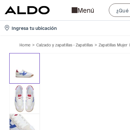
Menú
l
Ingresa tu ubicación
o
c
Home
Calzado y zapatillas - Zapatillas
Zapatillas Mujer
a
t
i
o
n
-
i
c
o
n