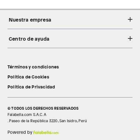
Nuestra empresa
Centro de ayuda
Acerca de nosotros
Sostenibilidad
Cambios y devoluciones
Tiendas
Términos y condiciones
Libro de reclamaciones
Tecnología Pillow Walk
Política de Cookies
Política de Privacidad
© TODOS LOS DERECHOS RESERVADOS
Falabella.com S.A.C. A
. Paseo de la República 3220, San Isidro, Perú
Powered by