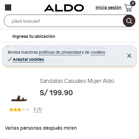
Inicia sesión
S
e
l
Ingresa tu ubicación
a
o
r
Home
Calzado y zapatillas - Zapatos
Zapatos Mujer
c
Revisa nuestras
políticas de privacidad
y
de
cookies
c
C
a
e
Aceptar cookies
Producto sin stock :(
h
r
t
r
B
a
i
r
a
o
Sandalias Casuales Mujer Aldo
r
n
S/ 199.90
-
i
3 (1)
c
o
n
Varias personas después miran