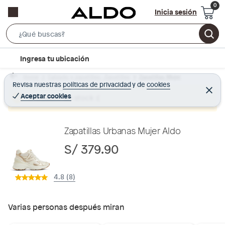
Inicia sesión
S
e
l
Ingresa tu ubicación
a
o
r
Home
Calzado y zapatillas - Zapatillas
Zapatillas Mujer
c
Revisa nuestras
políticas de privacidad
y
de
cookies
c
C
a
e
Aceptar cookies
Producto sin stock :(
h
r
t
r
B
a
i
r
a
o
Zapatillas Urbanas Mujer Aldo
r
n
S/ 379.90
-
i
4.8 (8)
c
o
n
Varias personas después miran