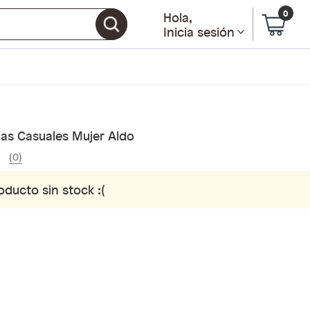
0
Hola
,
Inicia sesión
ias Casuales Mujer Aldo
(0)
oducto sin stock :(