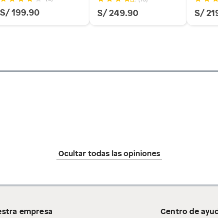
os, suplementos alimenticios, vitaminas.
S/ 199.90
S/ 249.90
S/ 21
 a 4 cm)
as de baño con señales de uso, sin empaques, etiquetas o
Ocultar todas las opiniones
stra empresa
Centro de ayu