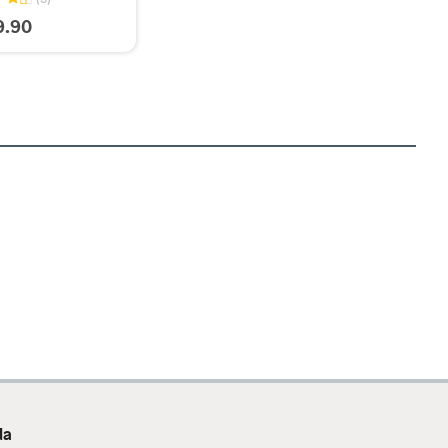
9.90
da