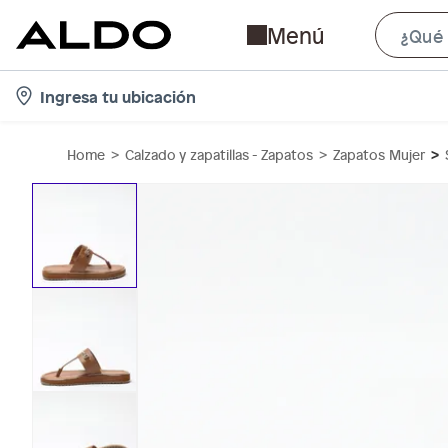
Menú
l
Ingresa tu ubicación
o
c
Home
Calzado y zapatillas - Zapatos
Zapatos Mujer
a
t
i
o
n
-
i
c
o
n