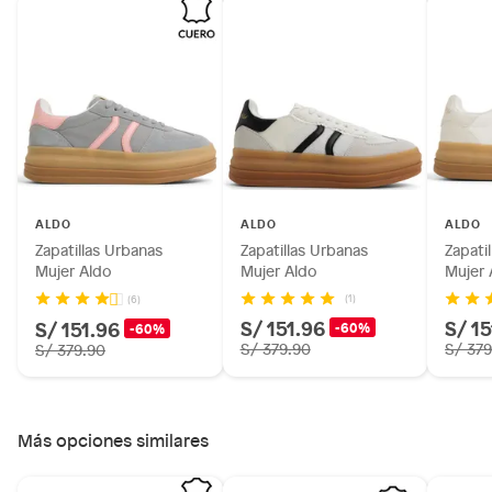
Alimentos, bebidas, fórmulas y leches para bebés.
Productos hechos a medida.
Pinturas de color a pedido.
Plantas.
Productos que hayan sido previamente instalados.
Baterías de auto.
Motocicletas y bicicletas motorizadas.
Licores y cigarros electrónicos.
ALDO
ALDO
ALDO
Zapatillas Urbanas
Zapatillas Urbanas
Zapati
Mujer Aldo
Mujer Aldo
Mujer 
(1)
(6)
S/ 151.96
S/ 15
S/ 151.96
-60%
-60%
S/ 379.90
S/ 379
S/ 379.90
Más opciones similares