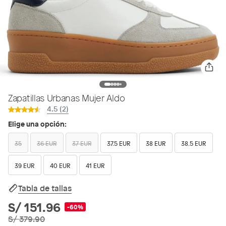
Zapatillas Urbanas Mujer Aldo
4.5 (2)
Elige una opción:
35
36 EUR
37 EUR
37.5 EUR
38 EUR
38.5 EUR
39 EUR
40 EUR
41 EUR
Tabla de tallas
S/ 151.96
-60%
S/ 379.90