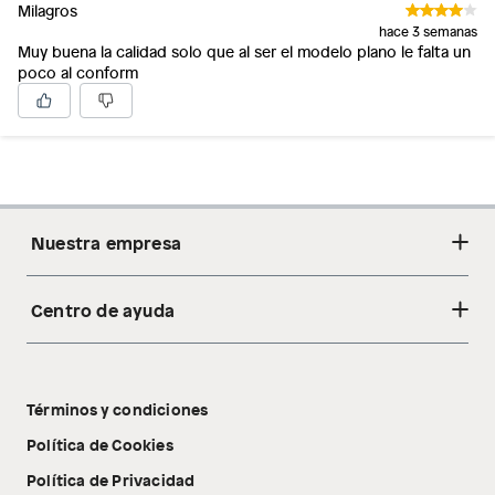
Milagros
hace 3 semanas
Muy buena la calidad solo que al ser el modelo plano le falta un
poco al conform
Nuestra empresa
Centro de ayuda
Acerca de nosotros
Sostenibilidad
Cambios y devoluciones
Tiendas
Términos y condiciones
Libro de reclamaciones
Tecnología Pillow Walk
Política de Cookies
Política de Privacidad