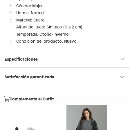
Género: Mujer
Horma: Normal
Material: Cuero
Altura del taco: Sin taco (0 a 2 cm)
Temporada: Otoño-Invierno
Condicion del producto: Nuevo
Especificaciones
Tipo de ajuste
Cordones
Satisfacción garantizada
30 días desde que los recibes
La mayoría de los productos tienen
para hacer una devolución.
Modelo
DEEVALE180
Complementa el Outfit
Sin embargo, tenemos categorías que cuentan con plazos
diferentes, otras con restricciones y algunas que no se pueden
Género
Mujer
devolver ni cambiar. Conoce cuáles son:
Falabella, Tottus y otros vendedores
Productos vendidos por
tienen: