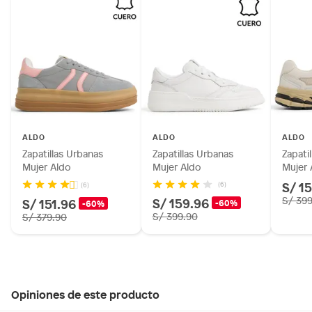
ALDO
ALDO
ALDO
Zapatillas Urbanas
Zapatillas Urbanas
Zapati
Mujer Aldo
Mujer Aldo
Mujer 
S/ 1
(6)
(6)
S/ 159.96
S/ 39
S/ 151.96
-60%
-60%
S/ 399.90
S/ 379.90
Opiniones de este producto