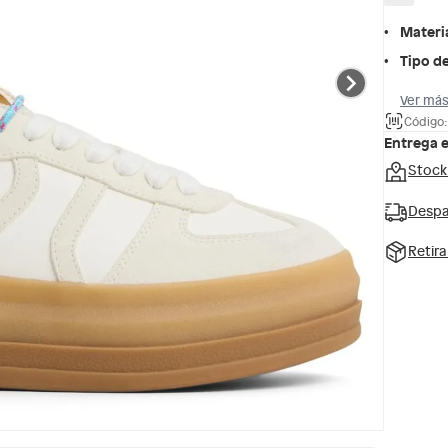
Materi
Tipo de
Ver más
Código
Entrega 
Stock
Despa
Retir