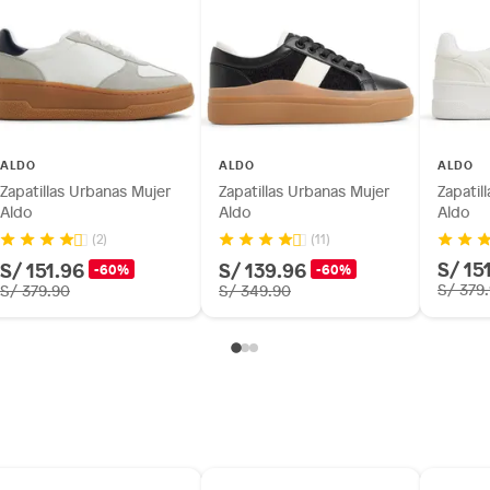
as de baño con señales de uso, sin empaques, etiquetas o
ALDO
ALDO
ALDO
Zapatillas Urbanas Mujer
Zapatillas Urbanas Mujer
Zapatil
Aldo
Aldo
Aldo
(2)
(11)
S/ 15
S/ 151.96
S/ 139.96
-60%
-60%
S/ 379
S/ 379.90
S/ 349.90