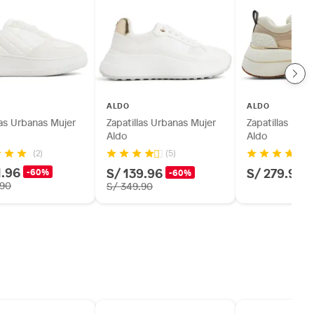
ALDO
ALDO
las Urbanas Mujer
Zapatillas Urbanas Mujer
Zapatillas Urb
Aldo
Aldo
(2)
(5)
(3
1.96
S/ 139.96
S/ 279.90
-60%
-60%
.90
S/ 349.90