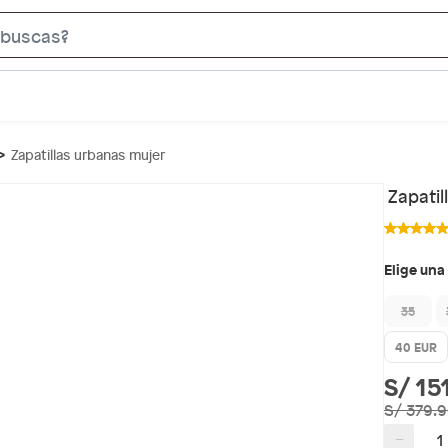
S
e
a
r
c
Zapatillas urbanas mujer
h
B
Zapati
a
r
Elige una
35
40 EUR
S/ 15
S/ 379.
−