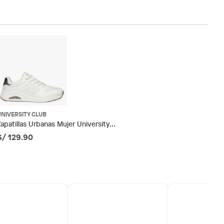
UNIVERSITY CLUB
Zapatillas Urbanas Mujer University
Club
S/ 129.90