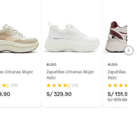
ALDO
ALDO
las Urbanas Mujer
Zapatillas Urbanas Mujer
Zapatillas Urb
Aldo
Aldo
(34)
(22)
(2
9.90
S/ 329.90
S/ 151.96
-
S/ 379.90