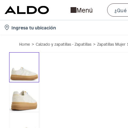
Menú
l
Ingresa tu ubicación
o
c
Home
Calzado y zapatillas - Zapatillas
Zapatillas Mujer
a
t
i
o
n
-
i
c
o
n