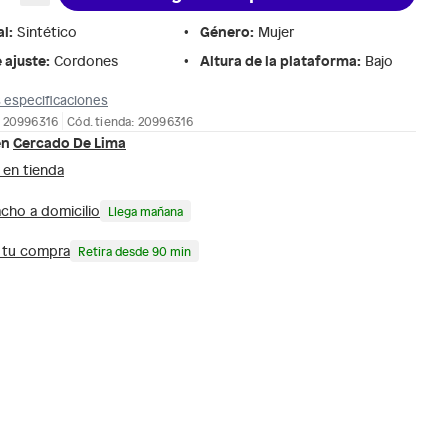
al
:
Género
:
Sintético
Mujer
 ajuste
:
Altura de la plataforma
:
Cordones
Bajo
 especificaciones
: 20996316
Cód. tienda: 20996316
en
Cercado De Lima
 en tienda
cho a domicilio
Llega mañana
a tu compra
Retira desde 90 min