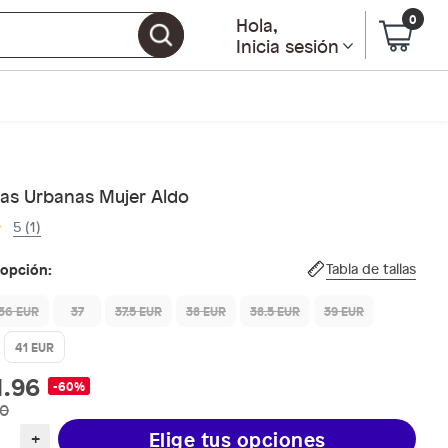
0
Hola
,
Inicia sesión
llas Urbanas Mujer Aldo
5 (1)
 opción:
Tabla de tallas
36 EUR
37
37.5 EUR
38 EUR
38.5 EUR
39 EUR
41 EUR
1.96
-60%
90
Elige tus opciones
+