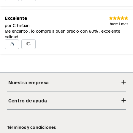
Excelente
hace 1 mes
por Crhistian
Me encanto , lo compre a buen precio con 60% , excelente
calidad
Nuestra empresa
Centro de ayuda
Acerca de nosotros
Sostenibilidad
Cambios y devoluciones
Tiendas
Términos y condiciones
Libro de reclamaciones