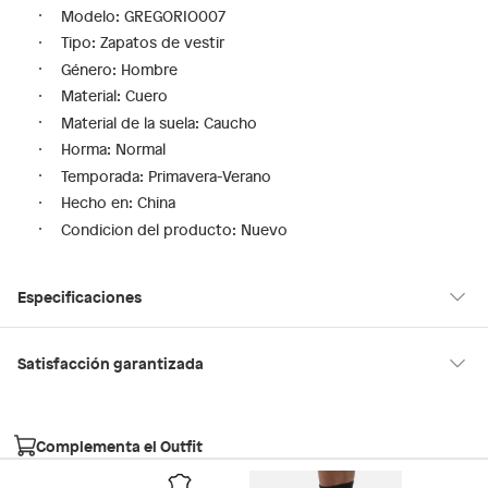
Modelo: GREGORIO007
Tipo: Zapatos de vestir
Género: Hombre
Material: Cuero
Material de la suela: Caucho
Horma: Normal
Temporada: Primavera-Verano
Hecho en: China
Condicion del producto: Nuevo
Especificaciones
Hecho en
China
Satisfacción garantizada
30 días desde que los recibes
La mayoría de los productos tienen
para hacer una devolución.
Género
Hombre
Complementa el Outfit
Sin embargo, tenemos categorías que cuentan con plazos
diferentes, otras con restricciones y algunas que no se pueden