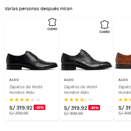
Productos digitales (descarga inmediata).
Varias personas después miran
Por motivos de salubridad, la ropa interior inferior y ropas de
baño con señales de uso, sin empaques, etiquetas o sellos.
Alimentos, bebidas, fórmulas y leches para bebés.
Productos hechos a medida.
Pinturas de color a pedido.
Plantas.
Productos que hayan sido previamente instalados.
Baterías de auto.
Motocicletas y bicicletas motorizadas.
Licores y cigarros electrónicos.
ALDO
ALDO
ALDO
Zapatos de Vestir
Zapatos de Vestir
Zapato
Hombre Aldo
Hombre Aldo
Hombr
(2)
(12)
S/ 319.92
S/ 3
S/ 319.92
-20%
-20%
S/ 399.90
S/ 39
S/ 399.90