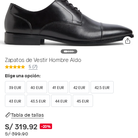
Zapatos de Vestir Hombre Aldo
5 (7)
Elige una opción:
39 EUR
40 EUR
41 EUR
42 EUR
42.5 EUR
43 EUR
43.5 EUR
44 EUR
45 EUR
Tabla de tallas
S/ 319.92
-20%
S/ 399.90