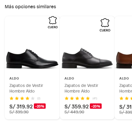
Más opciones similares
ALDO
ALDO
ALDO
Zapatos de Vestir
Zapatos de Vestir
Zapato
Hombre Aldo
Hombre Aldo
Hombr
(2)
(41)
S/ 319.92
S/ 359.92
S/ 3
-20%
-20%
S/ 399.90
S/ 449.90
S/ 39