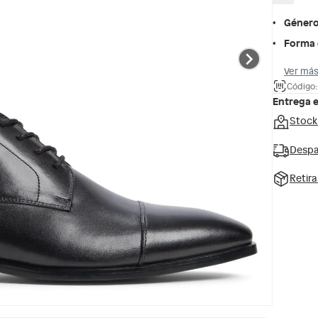
Géner
Forma 
Ver más
Código
Entrega 
Stock
Despa
Retir