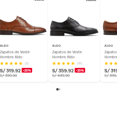
as de baño con señales de uso, sin empaques, etiquetas o
ALDO
ALDO
ALDO
Zapatos de Vestir
Zapatos de Vestir
Zapatos
Hombre Aldo
Hombre Aldo
Hombre
(5)
(41)
S/ 319.92
S/ 359.92
S/ 31
-20%
-20%
S/ 399.90
S/ 449.90
S/ 399