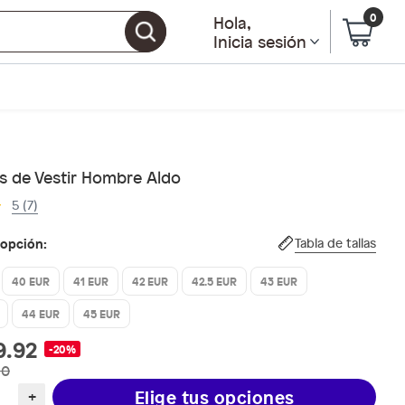
0
Hola
,
Inicia sesión
s de Vestir Hombre Aldo
5 (7)
 opción:
Tabla de tallas
40 EUR
41 EUR
42 EUR
42.5 EUR
43 EUR
44 EUR
45 EUR
9.92
-20%
90
Elige tus opciones
+