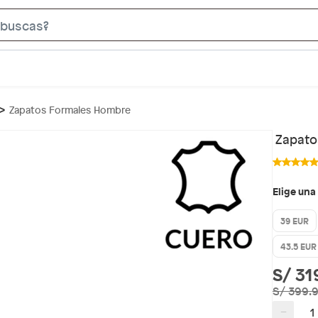
S
e
a
r
c
Zapatos Formales Hombre
h
B
Zapato
a
r
Elige una
39 EUR
43.5 EUR
S/ 31
S/ 399.
−