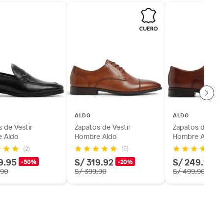
ALDO
ALDO
 de Vestir
Zapatos de Vestir
Zapatos de Ves
 Aldo
Hombre Aldo
Hombre Aldo
(2)
(5)
9.95
S/ 319.92
S/ 249.95
-50%
-20%
.90
S/ 399.90
S/ 499.90