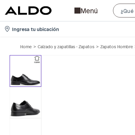
Menú
l
Ingresa tu ubicación
o
c
Home
Calzado y zapatillas - Zapatos
Zapatos Hombre
a
t
i
o
n
-
i
c
o
n