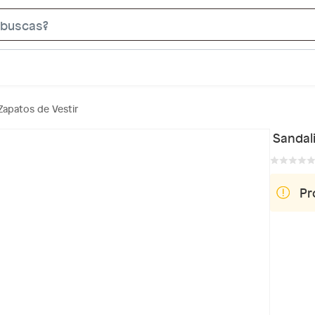
S
e
a
r
c
Zapatos de Vestir
h
B
Sandali
a
r
Pr