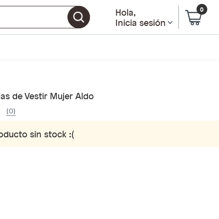
0
Hola
,
Inicia sesión
as de Vestir Mujer Aldo
(0)
oducto sin stock :(