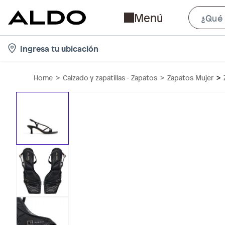
Menú
l
Ingresa tu ubicación
o
c
Home
Calzado y zapatillas - Zapatos
Zapatos Mujer
a
t
i
o
n
-
i
c
o
n