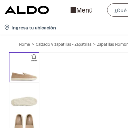
Menú
l
Ingresa tu ubicación
o
c
Home
Calzado y zapatillas - Zapatillas
Zapatillas Homb
a
t
i
o
n
-
i
c
o
n