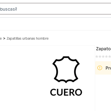
S
e
a
r
c
re
Zapatillas urbanas hombre
h
B
Zapato
a
r
Pr