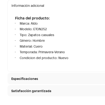
Información adicional
Ficha del producto:
Marca: Aldo
Modelo: ETON252
Tipo: Zapatos casuales
Género: Hombre
Material: Cuero
Temporada: Primavera-Verano
Condicion del producto: Nuevo
Especificaciones
Satisfacción garantizada
Modelo
ETON2
30 días desde que
La mayoría de los productos tienen