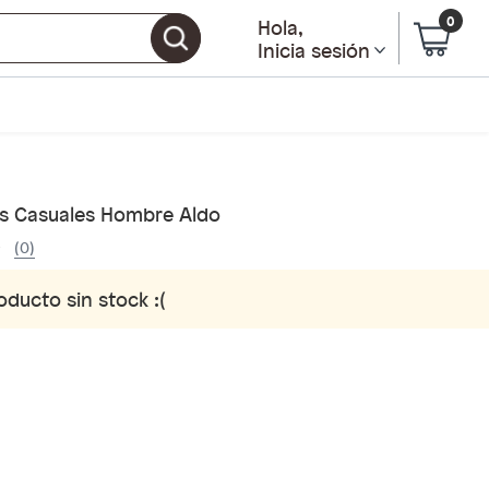
0
Hola
,
Inicia sesión
s Casuales Hombre Aldo
(0)
oducto sin stock :(