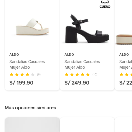
Productos hechos a medida.
Pinturas de color a pedido.
Plantas.
Productos que hayan sido previamente instalados.
Baterías de auto.
Motocicletas y bicicletas motorizadas.
Licores y cigarros electrónicos.
ALDO
ALDO
ALDO
Sandalias Casuales
Sandalias Casuales
Sandal
Mujer Aldo
Mujer Aldo
Mujer 
(6)
(10)
S/ 199.90
S/ 249.90
S/ 2
Más opciones similares