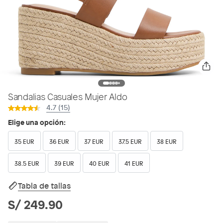
Sandalias Casuales Mujer Aldo
4.7 (15)
Elige una opción:
35 EUR
36 EUR
37 EUR
37.5 EUR
38 EUR
38.5 EUR
39 EUR
40 EUR
41 EUR
Tabla de tallas
S/ 249.90