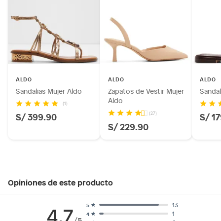
ALDO
ALDO
ALDO
Sandalias Mujer Aldo
Zapatos de Vestir Mujer
Sandal
Aldo
(1)
(27)
S/ 399.90
S/ 1
S/ 229.90
Opiniones de este producto
13
5
4.7
1
4
/5