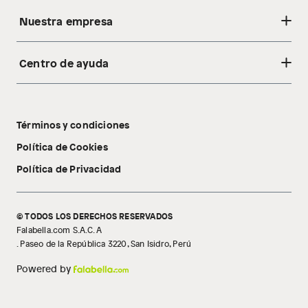
Nuestra empresa
Centro de ayuda
Acerca de nosotros
Sostenibilidad
Cambios y devoluciones
Tiendas
Términos y condiciones
Libro de reclamaciones
Tecnología Pillow Walk
Política de Cookies
Política de Privacidad
© TODOS LOS DERECHOS RESERVADOS
Falabella.com S.A.C. A
. Paseo de la República 3220, San Isidro, Perú
Powered by