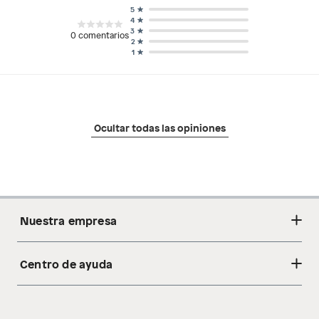
5
4
3
0
comentarios
2
1
Ocultar todas las opiniones
Nuestra empresa
Centro de ayuda
Acerca de nosotros
Sostenibilidad
Cambios y devoluciones