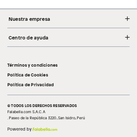
Nuestra empresa
Centro de ayuda
Acerca de nosotros
Sostenibilidad
Cambios y devoluciones
Tiendas
Términos y condiciones
Libro de reclamaciones
Tecnología Pillow Walk
Política de Cookies
Política de Privacidad
© TODOS LOS DERECHOS RESERVADOS
Falabella.com S.A.C. A
. Paseo de la República 3220, San Isidro, Perú
Powered by