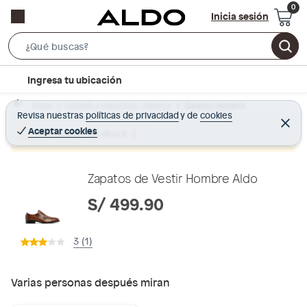
Inicia sesión
S
e
l
Ingresa tu ubicación
a
o
r
Home
Calzado y zapatillas - Zapatos
Zapatos Hombre
c
Revisa nuestras
políticas de privacidad
y
de
cookies
c
C
a
e
Aceptar cookies
Producto sin stock :(
h
r
t
r
B
a
i
r
a
o
Zapatos de Vestir Hombre Aldo
r
n
S/ 499.90
-
i
3 (1)
c
o
n
Varias personas después miran