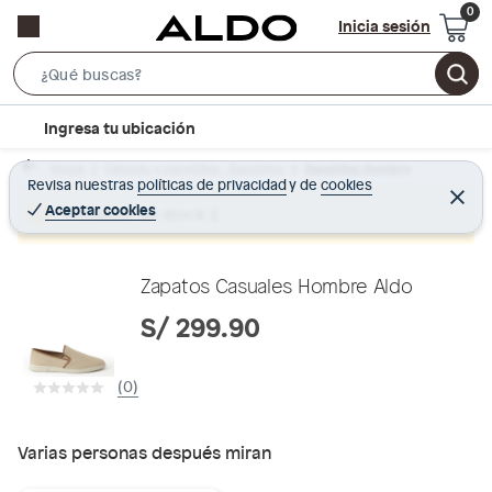
Inicia sesión
S
e
l
Ingresa tu ubicación
a
o
r
Home
Calzado y zapatillas - Zapatillas
Zapatillas Hombre
c
Revisa nuestras
políticas de privacidad
y
de
cookies
c
C
a
e
Aceptar cookies
Producto sin stock :(
h
r
t
r
B
a
i
r
a
o
Zapatos Casuales Hombre Aldo
r
n
S/ 299.90
-
i
(0)
c
o
n
Varias personas después miran