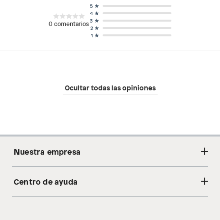
5
4
3
0
comentarios
2
1
Ocultar todas las opiniones
Nuestra empresa
Centro de ayuda
Acerca de nosotros
Sostenibilidad
Cambios y devoluciones