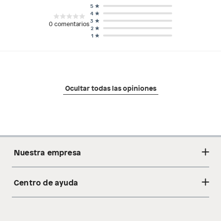
5
4
3
0
comentarios
2
1
Ocultar todas las opiniones
Nuestra empresa
Centro de ayuda
Acerca de nosotros
Sostenibilidad
Cambios y devoluciones