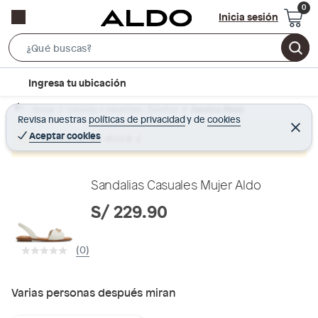
Inicia sesión
S
e
l
Ingresa tu ubicación
a
o
r
Home
Calzado y zapatillas - Zapatos
Zapatos Mujer
c
Revisa nuestras
políticas de privacidad
y
de
cookies
c
C
a
e
Aceptar cookies
Producto sin stock :(
h
r
t
r
B
a
i
r
a
o
Sandalias Casuales Mujer Aldo
r
n
S/ 229.90
-
i
(0)
c
o
n
Varias personas después miran