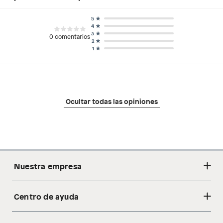
5
4
3
0
comentarios
2
1
Ocultar todas las opiniones
Nuestra empresa
Centro de ayuda
Acerca de nosotros
Sostenibilidad