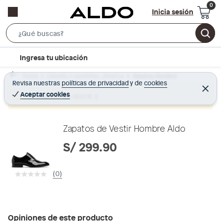
Inicia sesión
S
e
l
Ingresa tu ubicación
a
o
r
Home
Calzado y zapatillas - Zapatos
Zapatos Hombre
c
Revisa nuestras
políticas de privacidad
y
de
cookies
c
C
a
e
Aceptar cookies
Producto sin stock :(
h
r
t
r
B
a
i
r
a
o
Zapatos de Vestir Hombre Aldo
r
n
S/ 299.90
-
i
(0)
c
o
n
Opiniones de este producto