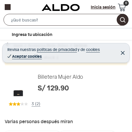
Inicia sesión
S
e
l
Ingresa tu ubicación
a
o
r
Home
Accesorios Moda - Bolsos
Carteras
c
Revisa nuestras
políticas de privacidad
y
de
cookies
c
C
a
e
Aceptar cookies
Producto sin stock :(
h
r
t
r
B
a
i
r
a
o
Billetera Mujer Aldo
r
n
S/ 129.90
-
i
3 (2)
c
o
n
Varias personas después miran