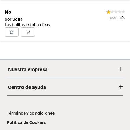
No
hace 1 año
por Sofia
Las bolitas estaban feas
Nuestra empresa
Centro de ayuda
Acerca de nosotros
Sostenibilidad
Cambios y devoluciones
Tiendas
Términos y condiciones
Libro de reclamaciones
Tecnología Pillow Walk
Política de Cookies