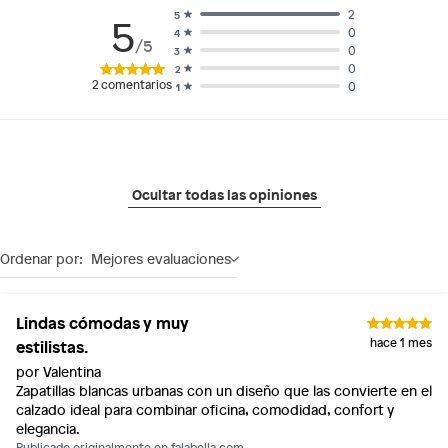
2
5
5
0
4
/5
0
3
0
2
2
comentarios
0
1
Ocultar todas las opiniones
Ordenar por:
Mejores evaluaciones
Lindas cómodas y muy
estilistas.
hace 1 mes
por Valentina
Zapatillas blancas urbanas con un diseño que las convierte en el
calzado ideal para combinar oficina, comodidad, confort y
elegancia.
Publicado originalmente en
falabella.com