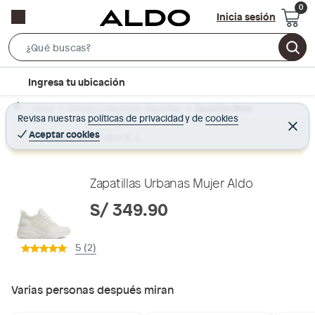
Inicia sesión
S
e
l
Ingresa tu ubicación
a
o
r
Home
Calzado y zapatillas - Zapatillas
Zapatillas Mujer
c
Revisa nuestras
políticas de privacidad
y
de
cookies
c
C
a
e
Aceptar cookies
Producto sin stock :(
h
r
t
r
B
a
i
r
a
o
Zapatillas Urbanas Mujer Aldo
r
n
S/ 349.90
-
i
5 (2)
c
o
n
Varias personas después miran