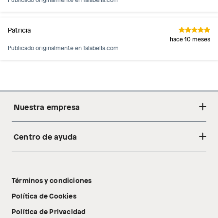
Patricia
hace 10 meses
Publicado originalmente en
falabella.com
Nuestra empresa
Centro de ayuda
Acerca de nosotros
Sostenibilidad
Cambios y devoluciones
Tiendas
Términos y condiciones
Libro de reclamaciones
Tecnología Pillow Walk
Política de Cookies
Política de Privacidad