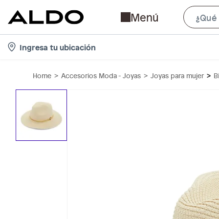
Menú
l
Ingresa tu ubicación
o
c
Home
Accesorios Moda - Joyas
Joyas para mujer
B
a
t
i
o
n
-
i
c
o
n