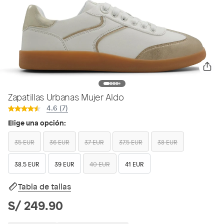
Zapatillas Urbanas Mujer Aldo
4.6 (7)
Elige una opción:
35 EUR
36 EUR
37 EUR
37.5 EUR
38 EUR
38.5 EUR
39 EUR
40 EUR
41 EUR
Tabla de tallas
S/ 249.90