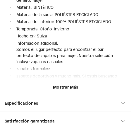
Género: Mujer
Material: SINTÉTICO
Material de la suela: POLIÉSTER RECICLADO
Material del interior: 100% POLIÉSTER RECICLADO
Temporada: Otoño-Invierno
Hecho en: Suiza
Información adicional:
Somos el lugar perfecto para encontrar el par
perfecto de zapatos para mujer. Nuestra selección
incluye zapatos casuales
zapatos formales:
zapatos deportivos y mucho más. Si estás buscando
un look moderno para el día a día o si necesitas un par
Mostrar Más
de zapatos para una noche especial:
en Saga Falabella encontrarás el calzado perfecto para
cualquier ocasión.
Especificaciones
Además:
te ofrecemos una amplia variedad de estilos:
Hecho en
Suiza
Satisfacción garantizada
colores y tamaños para que encuentres el par ideal
para ti. Ven a descubrir la colección de zapatos para