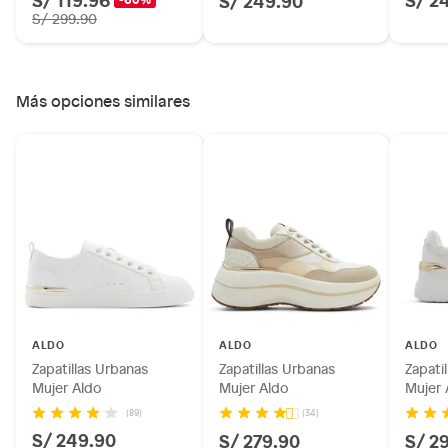
S/ 299.90
Más opciones similares
ALDO
ALDO
ALDO
Zapatillas Urbanas
Zapatillas Urbanas
Zapati
Mujer Aldo
Mujer Aldo
Mujer 
(89)
(34)
S/ 249.90
S/ 279.90
S/ 2