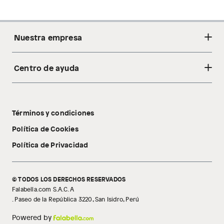
Nuestra empresa
Centro de ayuda
Acerca de nosotros
Sostenibilidad
Cambios y devoluciones
Tiendas
Términos y condiciones
Libro de reclamaciones
Tecnología Pillow Walk
Política de Cookies
Política de Privacidad
© TODOS LOS DERECHOS RESERVADOS
Falabella.com S.A.C. A
. Paseo de la República 3220, San Isidro, Perú
Powered by