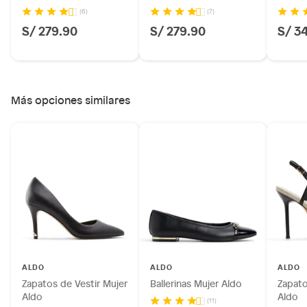
(6)
(7)
S/ 279.90
S/ 279.90
S/ 3
Más opciones similares
Ficha del producto:
Modelo: DARABRIVER001
ALDO
ALDO
ALDO
Marca: ALDO
Zapatos de Vestir Mujer
Ballerinas Mujer Aldo
Zapato
Tipo: Zapatos formales
Aldo
Aldo
(11)
Género: Mujer