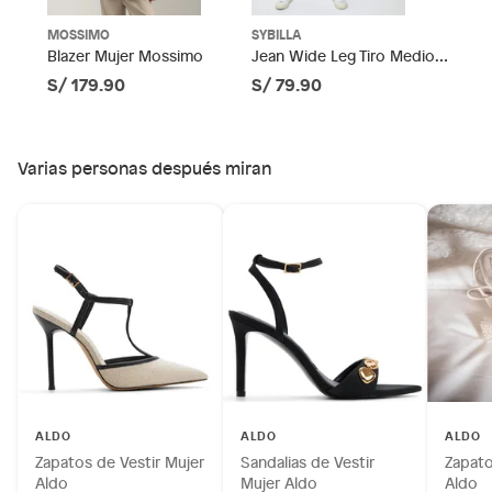
Productos de compra internacional.
MOSSIMO
SYBILLA
Blazer Mujer Mossimo
Jean Wide Leg Tiro Medio
Productos comprados en Outlet Atocongo.
Mujer Sybilla
S/ 179.90
S/ 79.90
Productos perecibles como alimentos, bebidas,
medicamentos, suplementos alimenticios, vitaminas.
Productos digitales (descarga inmediata).
Varias personas después miran
Por motivos de salubridad, la ropa interior inferior y ropas de
baño con señales de uso, sin empaques, etiquetas o sellos.
Alimentos, bebidas, fórmulas y leches para bebés.
Productos hechos a medida.
Pinturas de color a pedido.
Plantas.
Productos que hayan sido previamente instalados.
Baterías de auto.
Motocicletas y bicicletas motorizadas.
Licores y cigarros electrónicos.
ALDO
ALDO
ALDO
Zapatos de Vestir Mujer
Sandalias de Vestir
Zapato
Aldo
Mujer Aldo
Aldo