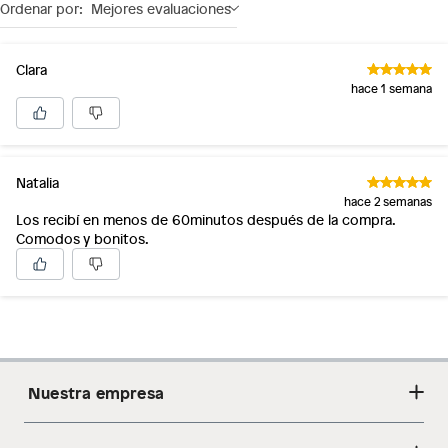
Ordenar por:
Mejores evaluaciones
para ti. Ven a descubrir la colección de zapatos para
mujer de Saga Falabella y encuentra el par perfecto
para ti.:
Clara
Condicion del producto: Nuevo
hace 1 semana
Natalia
hace 2 semanas
Los recibí en menos de 60minutos después de la compra.
Comodos y bonitos.
Nuestra empresa