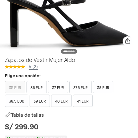
Zapatos de Vestir Mujer Aldo
5 (2)
Elige una opción:
35 EUR
36 EUR
37 EUR
37.5 EUR
38 EUR
38.5 EUR
39 EUR
40 EUR
41 EUR
Tabla de tallas
S/ 299.90