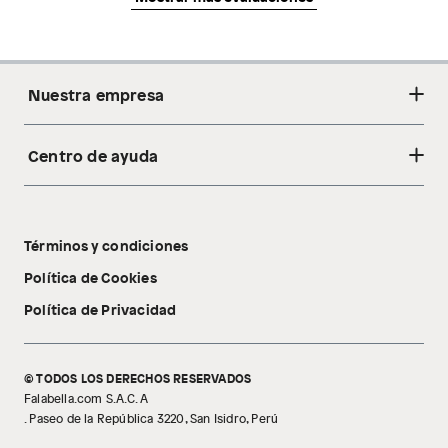
Nuestra empresa
Centro de ayuda
Acerca de nosotros
Sostenibilidad
Cambios y devoluciones
Tiendas
Términos y condiciones
Libro de reclamaciones
Tecnología Pillow Walk
Política de Cookies
Política de Privacidad
© TODOS LOS DERECHOS RESERVADOS
Falabella.com S.A.C. A
. Paseo de la República 3220, San Isidro, Perú