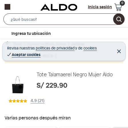
Inicia sesión
S
e
l
Ingresa tu ubicación
a
o
r
Home
Accesorios Moda - Bolsos
Carteras
c
Revisa nuestras
políticas de privacidad
y
de
cookies
c
C
a
e
Aceptar cookies
Producto sin stock :(
h
r
t
r
B
a
i
r
a
o
Tote Talamaerel Negro Mujer Aldo
r
n
S/ 229.90
-
i
4.9 (21)
c
o
n
Varias personas después miran