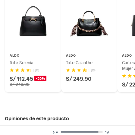
ALDO
ALDO
ALDO
Tote Selenia
Tote Calanthe
Carter
Mujer 
(11)
(13)
S/ 112.45
S/ 249.90
-55%
S/ 2
S/ 249.90
Opiniones de este producto
19
5