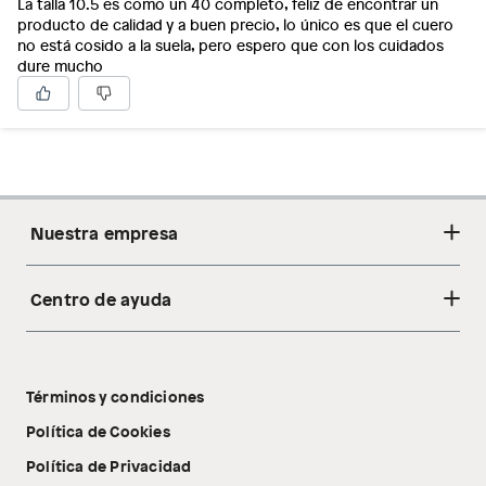
La talla 10.5 es como un 40 completo, feliz de encontrar un
producto de calidad y a buen precio, lo único es que el cuero
no está cosido a la suela, pero espero que con los cuidados
dure mucho
Nuestra empresa
Centro de ayuda
Acerca de nosotros
Sostenibilidad
Cambios y devoluciones
Tiendas
Términos y condiciones
Libro de reclamaciones
Tecnología Pillow Walk
Política de Cookies
Política de Privacidad