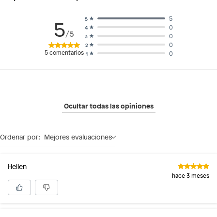
5
5
5
0
4
/5
0
3
0
2
5
comentarios
0
1
Ocultar todas las opiniones
Ordenar por:
Mejores evaluaciones
Hellen
hace 3 meses