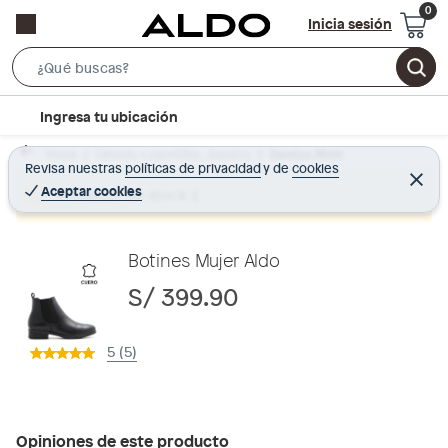
Inicia sesión
S
e
l
Ingresa tu ubicación
a
o
r
Home
Calzado y zapatillas - Zapatos
Zapatos Mujer
c
Revisa nuestras
políticas de privacidad
y
de
cookies
c
C
a
e
Aceptar cookies
Producto sin stock :(
h
r
t
r
B
a
i
r
a
o
Botines Mujer Aldo
r
n
S/ 399.90
-
i
5 (5)
c
o
n
Opiniones de este producto