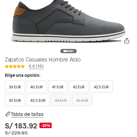
Zapatos Casuales Hombre Aldo
4.8 (16)
Elige una opción:
39 EUR
40 EUR
41 EUR
42 EUR
42.5 EUR
43 EUR
43.5 EUR
44 EUR
45 EUR
Tabla de tallas
S/ 183.92
-20%
S/ 229.90