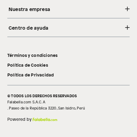
Nuestra empresa
Centro de ayuda
Acerca de nosotros
Sostenibilidad
Cambios y devoluciones
Tiendas
Términos y condiciones
Libro de reclamaciones
Tecnología Pillow Walk
Política de Cookies
Política de Privacidad
© TODOS LOS DERECHOS RESERVADOS
Falabella.com S.A.C. A
. Paseo de la República 3220, San Isidro, Perú
Powered by