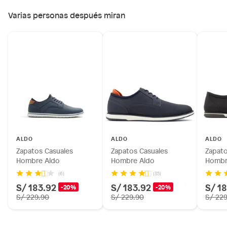
Productos digitales (descarga inmediata).
Varias personas después miran
Por motivos de salubridad, la ropa interior inferior y ropas de
baño con señales de uso, sin empaques, etiquetas o sellos.
Alimentos, bebidas, fórmulas y leches para bebés.
Productos hechos a medida.
Pinturas de color a pedido.
Plantas.
Productos que hayan sido previamente instalados.
Baterías de auto.
Motocicletas y bicicletas motorizadas.
Licores y cigarros electrónicos.
ALDO
ALDO
ALDO
Zapatos Casuales
Zapatos Casuales
Zapato
Hombre Aldo
Hombre Aldo
Hombr
(6)
(35)
S/ 183.92
S/ 183.92
S/ 1
-20%
-20%
S/ 229.90
S/ 229.90
S/ 22