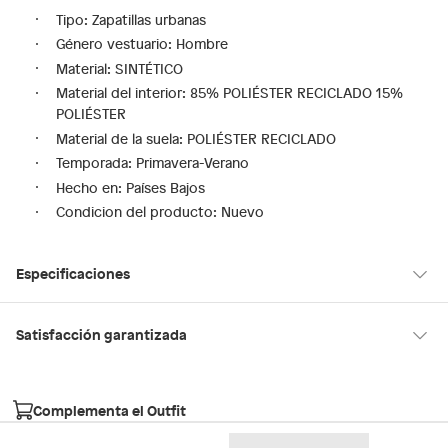
Tipo: Zapatillas urbanas
Género vestuario: Hombre
Material: SINTÉTICO
Material del interior: 85% POLIÉSTER RECICLADO 15%
POLIÉSTER
Material de la suela: POLIÉSTER RECICLADO
Temporada: Primavera-Verano
Hecho en: Países Bajos
Condicion del producto: Nuevo
Especificaciones
Hecho en
Países Bajos
Satisfacción garantizada
30 días desde que los recibes
La mayoría de los productos tienen
para hacer una devolución.
Género
Hombre
Complementa el Outfit
Sin embargo, tenemos categorías que cuentan con plazos
diferentes, otras con restricciones y algunas que no se pueden