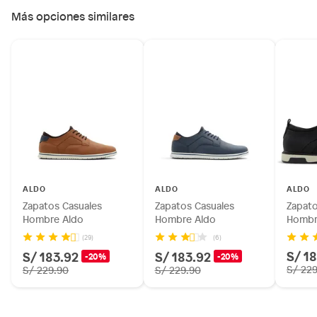
Más opciones similares
ALDO
ALDO
ALDO
Zapatos Casuales
Zapatos Casuales
Zapato
Hombre Aldo
Hombre Aldo
Hombr
(29)
(6)
S/ 1
S/ 183.92
S/ 183.92
-20%
-20%
S/ 22
S/ 229.90
S/ 229.90