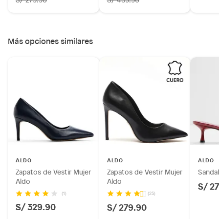
Más opciones similares
ALDO
ALDO
ALDO
Zapatos de Vestir Mujer
Zapatos de Vestir Mujer
Sandal
Aldo
Aldo
S/ 2
(1)
(25)
S/ 329.90
S/ 279.90