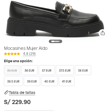
Mocasines Mujer Aldo
4.8 (29)
Elige una opción:
35 EUR
36 EUR
37 EUR
37.5 EUR
38 EUR
38.5 EUR
39 EUR
40 EUR
41 EUR
Tabla de tallas
S/ 229.90