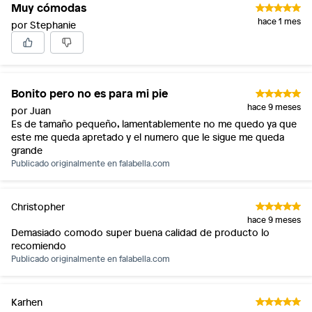
Muy cómodas
hace 1 mes
por Stephanie
Bonito pero no es para mi pie
Ficha del producto:
hace 9 meses
por Juan
Modelo: MAZEY-S001
Es de tamaño pequeño, lamentablemente no me quedo ya que
Marca: ALDO
este me queda apretado y el numero que le sigue me queda
Tipo: Zapatos de vestir
grande
Publicado originalmente en
falabella.com
Género vestuario: Mujer
Temporada: Otoño-Invierno
Condicion del producto: Nuevo
Christopher
hace 9 meses
Demasiado comodo super buena calidad de producto lo
recomiendo
Publicado originalmente en
falabella.com
Karhen