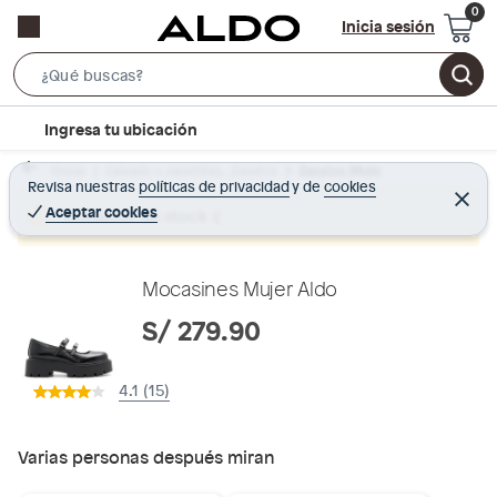
Inicia sesión
S
e
l
Ingresa tu ubicación
a
o
r
Home
Calzado y zapatillas - Zapatos
Zapatos Mujer
c
Revisa nuestras
políticas de privacidad
y
de
cookies
c
C
a
e
Aceptar cookies
Producto sin stock :(
h
r
t
r
B
a
i
r
a
o
Mocasines Mujer Aldo
r
n
S/ 279.90
-
i
4.1 (15)
c
o
n
Varias personas después miran