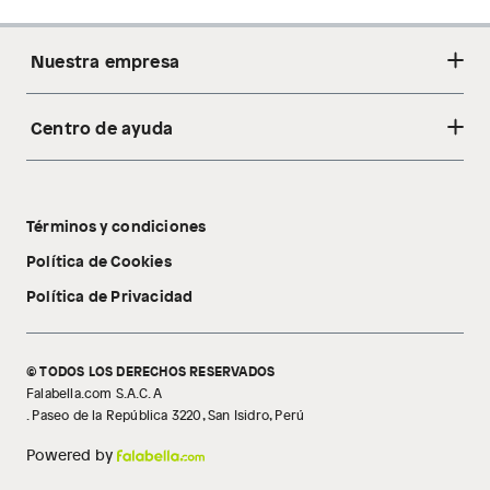
Nuestra empresa
Centro de ayuda
Acerca de nosotros
Sostenibilidad
Cambios y devoluciones
Tiendas
Términos y condiciones
Libro de reclamaciones
Tecnología Pillow Walk
Política de Cookies
Política de Privacidad
© TODOS LOS DERECHOS RESERVADOS
Falabella.com S.A.C. A
. Paseo de la República 3220, San Isidro, Perú
Powered by