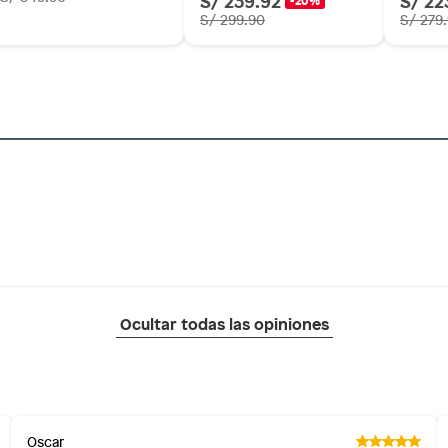
S/ 299.90
S/ 279
as de baño con señales de uso, sin empaques, etiquetas o
Ocultar todas las opiniones
Oscar