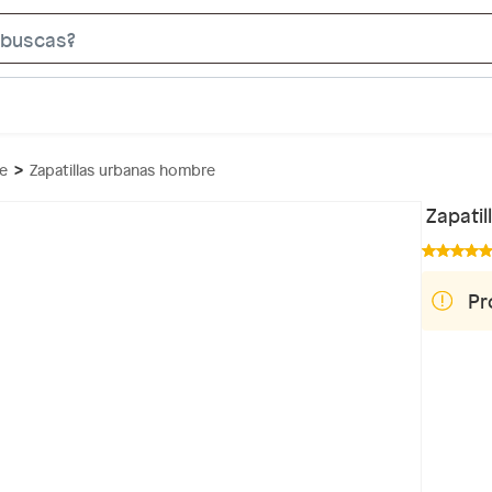
S
e
a
r
c
re
Zapatillas urbanas hombre
h
B
Zapati
a
r
Pr