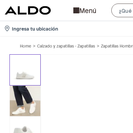
Menú
l
Ingresa tu ubicación
o
c
Home
Calzado y zapatillas - Zapatillas
Zapatillas Homb
a
t
i
o
n
-
i
c
o
n