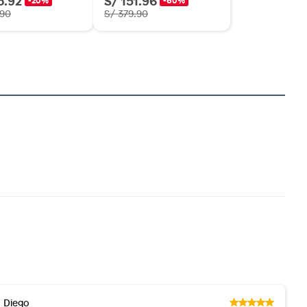
.90
S/ 379.90
Diego