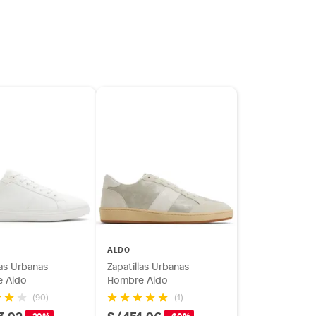
ALDO
las Urbanas
Zapatillas Urbanas
 Aldo
Hombre Aldo
(90)
(1)
3.92
S/ 151.96
-20%
-60%