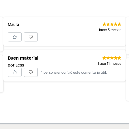
inión
s
Maura
os, suplementos alimenticios, vitaminas.
hace 3 meses
as de baño con señales de uso, sin empaques, etiquetas o
Buen material
hace 11 meses
por Less
1 persona encontró este comentario útil.