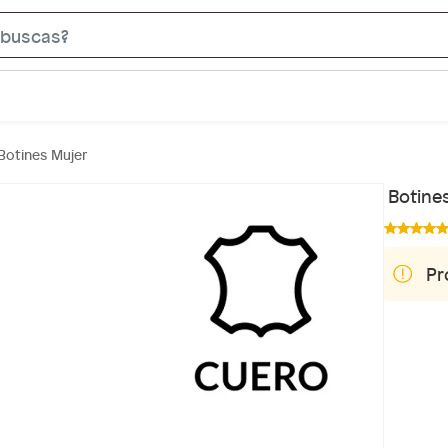
S
e
a
r
c
Botines Mujer
h
B
Botine
a
r
Pr