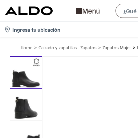
Menú
l
Ingresa tu ubicación
o
c
Home
Calzado y zapatillas - Zapatos
Zapatos Mujer
a
t
i
o
n
-
i
c
o
n