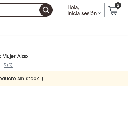
0
Hola
,
Inicia sesión
s Mujer Aldo
5 (6)
oducto sin stock :(