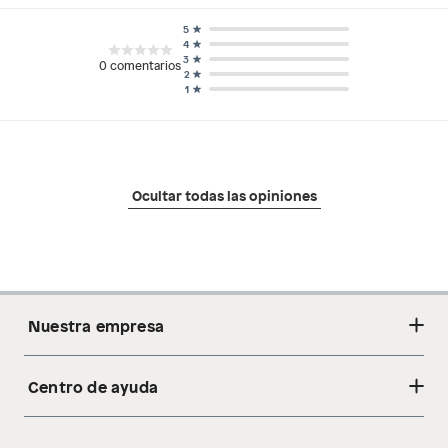
5
4
3
0
comentarios
2
1
Ocultar todas las opiniones
Nuestra empresa
Centro de ayuda
Acerca de nosotros
Sostenibilidad
Cambios y devoluciones