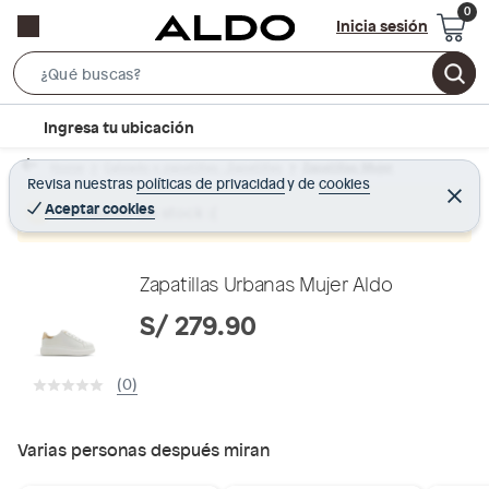
Inicia sesión
S
e
l
Ingresa tu ubicación
a
o
r
Home
Calzado y zapatillas - Zapatillas
Zapatillas Mujer
c
Revisa nuestras
políticas de privacidad
y
de
cookies
c
C
a
e
Aceptar cookies
Producto sin stock :(
h
r
t
r
B
a
i
r
a
o
Zapatillas Urbanas Mujer Aldo
r
n
S/ 279.90
-
i
(0)
c
o
n
Varias personas después miran