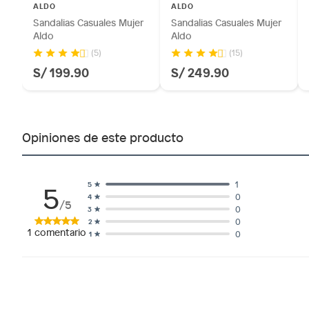
No se pueden devolver o cambiar bajo cambio de op
ALDO
ALDO
Sandalias Casuales Mujer
Sandalias Casuales Mujer
Productos de compra internacional.
Horma
Normal
Aldo
Aldo
Productos comprados en Outlet Atocongo.
(5)
(15)
Productos perecibles como alimentos, bebidas, medicament
S/ 199.90
S/ 249.90
Altura del taco
Medio 
Productos digitales (descarga inmediata).
Por motivos de salubridad, la ropa interior inferior y rop
sellos.
Alimentos, bebidas, fórmulas y leches para bebés.
Opiniones de este producto
Productos hechos a medida.
Pinturas de color a pedido.
Plantas.
5
1
5
0
4
Productos que hayan sido previamente instalados.
/5
0
3
Baterías de auto.
0
2
1
comentario
0
1
Motocicletas y bicicletas motorizadas.
Licores y cigarros electrónicos.