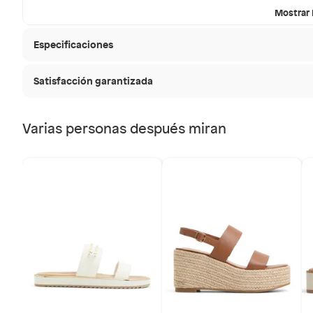
Mostrar
Especificaciones
Satisfacción garantizada
Modelo
SILYIA
30 días desde que
La mayoría de los productos tienen
Varias personas después miran
Forma de la punta
Redon
Sin embargo, tenemos categorías que cuentan con plaz
que no se pueden devolver ni cambiar. Conoce cuáles
Tipo de taco
Falabella, Tottus y otros ve
Productos vendidos por
Sin tac
48 horas: cemento, mezclas de hormigón, morteros, yeso y o
7 días: colchones y productos de combustión.
Género
Mujer
Sodimac
Productos vendidos por
tienen:
Material
Cuero
48 horas: cemento, mezclas de hormigón, morteros, yeso y 
7 días: productos eléctricos o a combustión, electrodom
bicicletas y máquinas.
Tipo
Sandali