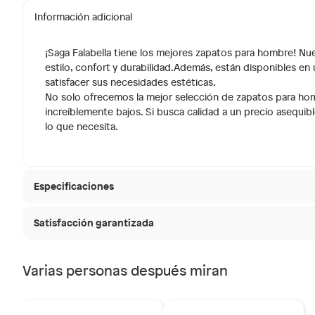
Información adicional
¡Saga Falabella tiene los mejores zapatos para hombre! Nu
estilo, confort y durabilidad.Además, están disponibles en 
satisfacer sus necesidades estéticas.
No solo ofrecemos la mejor selección de zapatos para ho
increíblemente bajos. Si busca calidad a un precio asequi
lo que necesita.
Especificaciones
Satisfacción garantizada
Condicion del producto
Nuevo
30 días desde que
La mayoría de los productos tienen
Varias personas después miran
Hecho en
Cambo
Sin embargo, tenemos categorías que cuentan con plaz
que no se pueden devolver ni cambiar. Conoce cuáles
Modelo
Falabella, Tottus y otros ve
INTRO