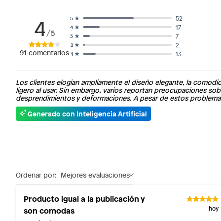
Plantas.
4
52
5
Productos que hayan sido previamente instalados.
17
4
/5
Baterías de auto.
7
3
2
2
Motocicletas y bicicletas motorizadas.
91
comentarios
13
1
Licores y cigarros electrónicos.
Los clientes elogian ampliamente el diseño elegante, la comod
ligero al usar. Sin embargo, varios reportan preocupaciones so
desprendimientos y deformaciones. A pesar de estos problemas d
Generado con Inteligencia Artificial
Ordenar por:
Mejores evaluaciones
Producto igual a la publicación y
son comodas
hoy