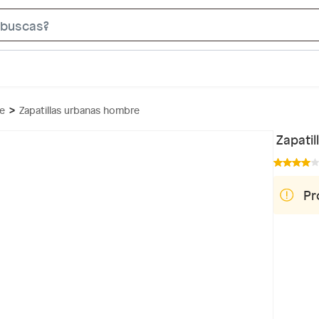
S
e
a
r
c
re
Zapatillas urbanas hombre
h
B
Zapati
a
r
Pr