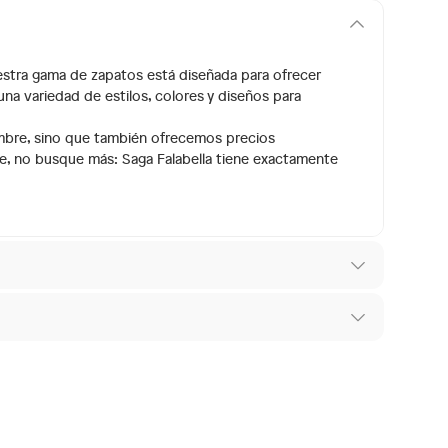
estra gama de zapatos está diseñada para ofrecer
una variedad de estilos, colores y diseños para
mbre, sino que también ofrecemos precios
ble, no busque más: Saga Falabella tiene exactamente
 los recibes para hacer una devolución.
ya
os diferentes, otras con restricciones y algunas
 son:
ndedores tienen:
SPEC100