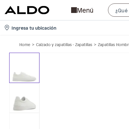
Menú
l
Ingresa tu ubicación
o
c
Home
Calzado y zapatillas - Zapatillas
Zapatillas Homb
a
t
i
o
n
-
i
c
o
n