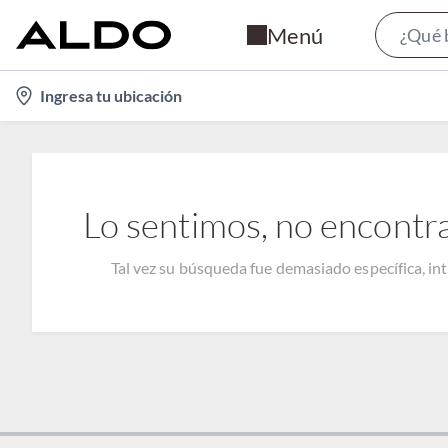
Menú
location-
Ingresa tu ubicación
icon
Lo sentimos, no encontr
Tal vez su búsqueda fue demasiado específica, in