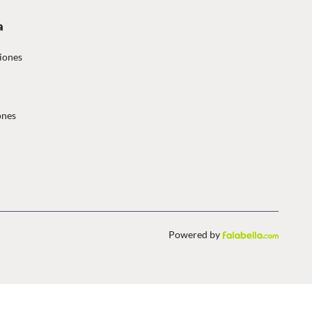
a
iones
ones
Powered by