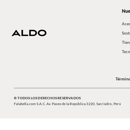
Nue
Acer
Sost
Tien
Tecn
Término
© TODOS LOS DERECHOS RESERVADOS
Falabella.com S.A.C. Av. Paseo de la República 3220, San Isidro, Perú