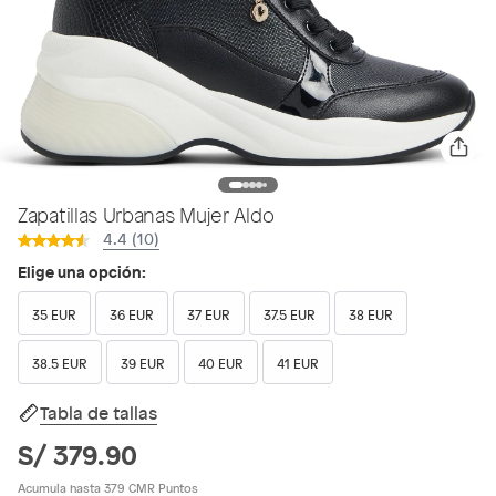
Zapatillas Urbanas Mujer Aldo
4.4 (10)
Elige una opción:
35 EUR
36 EUR
37 EUR
37.5 EUR
38 EUR
38.5 EUR
39 EUR
40 EUR
41 EUR
Tabla de tallas
S/ 379.90
Acumula hasta 379 CMR Puntos