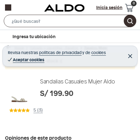
Inicia sesión
S
e
l
Ingresa tu ubicación
a
o
r
Home
Calzado y zapatillas - Zapatos
Zapatos Mujer
c
Revisa nuestras
políticas de privacidad
y
de
cookies
c
C
a
e
Aceptar cookies
Producto sin stock :(
h
r
t
r
B
a
i
r
a
o
Sandalias Casuales Mujer Aldo
r
n
S/ 199.90
-
i
5 (3)
c
o
n
Opiniones de este producto