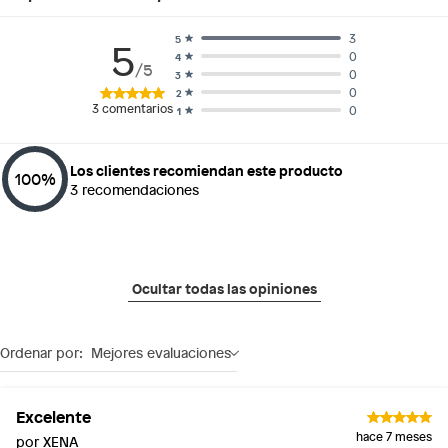
3
5
5
0
4
/5
0
3
0
2
3
comentarios
0
1
Los clientes recomiendan este producto
100
%
3
recomendaciones
Ocultar todas las opiniones
Ordenar por:
Mejores evaluaciones
Excelente
hace 7 meses
por XENA