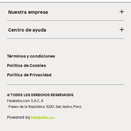
Nuestra empresa
Centro de ayuda
Acerca de nosotros
Sostenibilidad
Cambios y devoluciones
Tiendas
Términos y condiciones
Libro de reclamaciones
Tecnología Pillow Walk
Política de Cookies
Política de Privacidad
© TODOS LOS DERECHOS RESERVADOS
Falabella.com S.A.C. A
. Paseo de la República 3220, San Isidro, Perú
Powered by