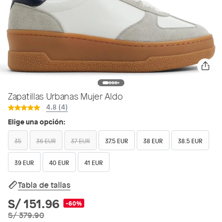
Zapatillas Urbanas Mujer Aldo
4.8 (4)
Elige una opción:
35
36 EUR
37 EUR
37.5 EUR
38 EUR
38.5 EUR
39 EUR
40 EUR
41 EUR
Tabla de tallas
S/ 151.96
-60%
S/ 379.90