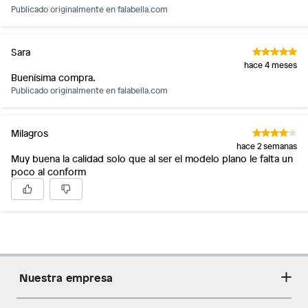
Publicado originalmente en
falabella.com
baño con señales de uso, sin empaques, etiquetas o sellos.
Alimentos, bebidas, fórmulas y leches para bebés.
Productos hechos a medida.
Sara
Pinturas de color a pedido.
hace 4 meses
Buenísima compra.
Plantas.
Publicado originalmente en
falabella.com
Productos que hayan sido previamente instalados.
Baterías de auto.
Milagros
Motocicletas y bicicletas motorizadas.
hace 2 semanas
Licores y cigarros electrónicos.
Muy buena la calidad solo que al ser el modelo plano le falta un
poco al conform
Nuestra empresa