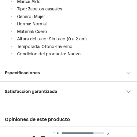
Marca: Aldo
Tipo: Zapatos casuales
Género: Mujer
Horma: Normal
Material: Cuero
Altura del taco: Sin taco (0 a 2 cm)
Temporada: Otoño-Invierno
Condicion del producto: Nuevo
Especificaciones
Tipo de ajuste
Cordones
Satisfacción garantizada
30 días desde que los recibes
La mayoría de los productos tienen
para hacer una devolución.
Modelo
DEEVALE180
Opiniones de este producto
Sin embargo, tenemos categorías que cuentan con plazos
diferentes, otras con restricciones y algunas que no se pueden
Género
Mujer
devolver ni cambiar. Conoce cuáles son:
3
5