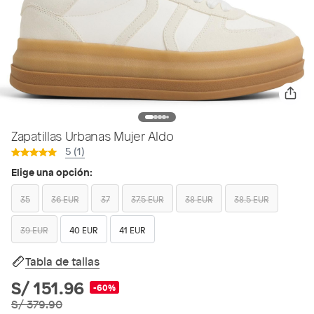
Zapatillas Urbanas Mujer Aldo
5 (1)
Elige una opción:
35
36 EUR
37
37.5 EUR
38 EUR
38.5 EUR
39 EUR
40 EUR
41 EUR
Tabla de tallas
S/ 151.96
-60%
S/ 379.90