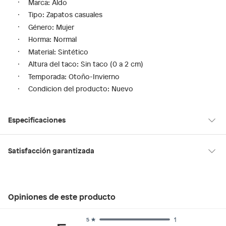
Marca: Aldo
Tipo: Zapatos casuales
Género: Mujer
Horma: Normal
Material: Sintético
Altura del taco: Sin taco (0 a 2 cm)
Temporada: Otoño-Invierno
Condicion del producto: Nuevo
Especificaciones
Tipo de ajuste
Cordones
Satisfacción garantizada
30 días desde que los recibes
La mayoría de los productos tienen
para hacer una devolución.
Modelo
ELABRINTAR100
Opiniones de este producto
Sin embargo, tenemos categorías que cuentan con plazos
diferentes, otras con restricciones y algunas que no se pueden
Género
Mujer
devolver ni cambiar. Conoce cuáles son:
1
5