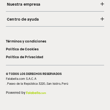
Nuestra empresa
baño con señales de uso, sin empaques, etiquetas o sellos.
Alimentos, bebidas, fórmulas y leches para bebés.
Productos hechos a medida.
Centro de ayuda
Acerca de nosotros
Pinturas de color a pedido.
Sostenibilidad
Plantas.
Cambios y devoluciones
Productos que hayan sido previamente instalados.
Tiendas
Términos y condiciones
Baterías de auto.
Libro de reclamaciones
Tecnología Pillow Walk
Motocicletas y bicicletas motorizadas.
Política de Cookies
Licores y cigarros electrónicos.
Política de Privacidad
© TODOS LOS DERECHOS RESERVADOS
Falabella.com S.A.C. A
. Paseo de la República 3220, San Isidro, Perú
Powered by