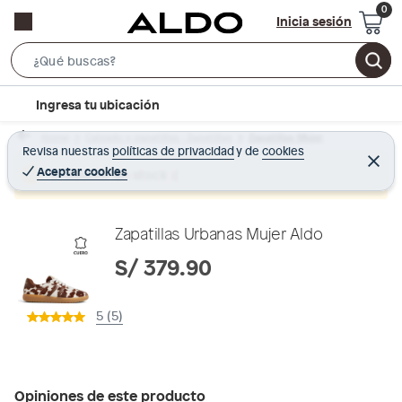
Inicia sesión
S
e
l
Ingresa tu ubicación
a
o
r
Home
Calzado y zapatillas - Zapatillas
Zapatillas Mujer
c
Revisa nuestras
políticas de privacidad
y
de
cookies
c
C
a
e
Aceptar cookies
Producto sin stock :(
h
r
t
r
B
a
i
r
a
o
Zapatillas Urbanas Mujer Aldo
r
n
S/ 379.90
-
i
5 (5)
c
o
n
Opiniones de este producto