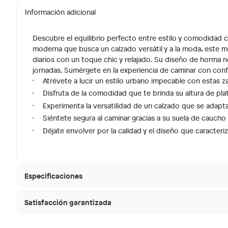
Información adicional
Descubre el equilibrio perfecto entre estilo y comodidad co
moderna que busca un calzado versátil y a la moda, este
diarios con un toque chic y relajado. Su diseño de horma no
jornadas. Sumérgete en la experiencia de caminar con confi
Atrévete a lucir un estilo urbano impecable con estas 
Disfruta de la comodidad que te brinda su altura de plat
Experimenta la versatilidad de un calzado que se adapta
Siéntete segura al caminar gracias a su suela de caucho
Déjate envolver por la calidad y el diseño que caracter
Especificaciones
Satisfacción garantizada
Hecho en
China
30 días desde que
La mayoría de los productos tienen