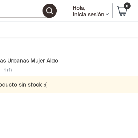
0
Hola
,
Inicia sesión
llas Urbanas Mujer Aldo
1 (1)
oducto sin stock :(