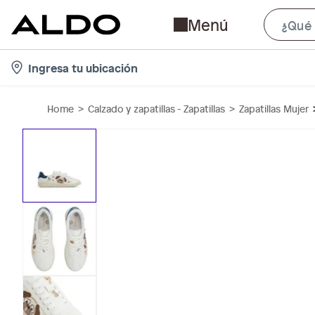
Menú
l
Ingresa tu ubicación
o
c
Home
Calzado y zapatillas - Zapatillas
Zapatillas Mujer
a
t
i
o
n
-
i
c
o
n