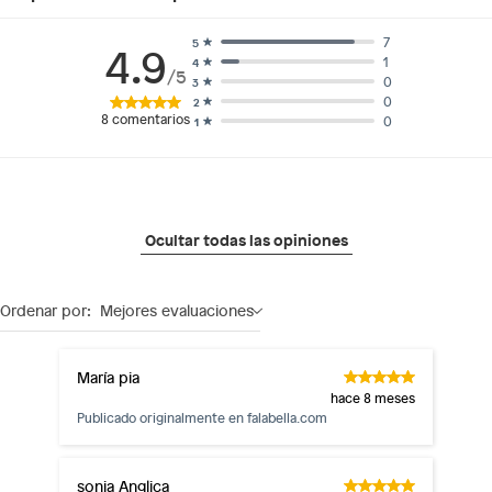
7
5
4.9
1
4
/5
0
3
0
2
8
comentarios
0
1
Ocultar todas las opiniones
Ordenar por:
Mejores evaluaciones
María pia
hace 8 meses
Publicado originalmente en
falabella.com
sonia Anglica