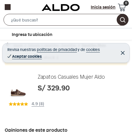
Inicia sesión
S
e
l
Ingresa tu ubicación
a
o
r
Home
Calzado y zapatillas - Zapatillas
Zapatillas Mujer
c
Revisa nuestras
políticas de privacidad
y
de
cookies
c
C
a
e
Aceptar cookies
Producto sin stock :(
h
r
t
r
B
a
i
r
a
o
Zapatos Casuales Mujer Aldo
r
n
S/ 329.90
-
i
4.9 (8)
c
o
n
Opiniones de este producto