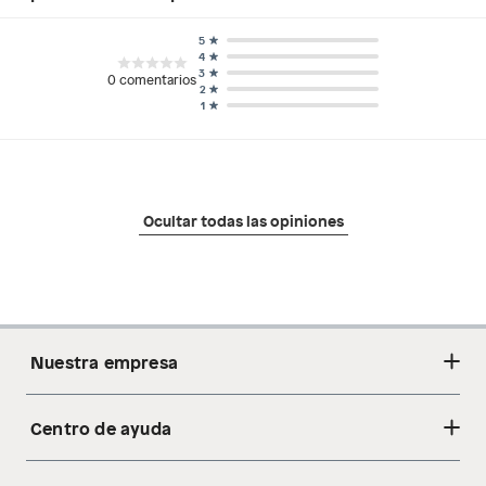
5
4
3
0
comentarios
2
1
Ocultar todas las opiniones
Nuestra empresa
Centro de ayuda
Acerca de nosotros
Sostenibilidad