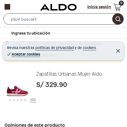
Inicia sesión
S
e
l
Ingresa tu ubicación
a
o
r
Home
Calzado y zapatillas - Zapatillas
Zapatillas Mujer
c
Revisa nuestras
políticas de privacidad
y
de
cookies
c
C
a
e
Aceptar cookies
Producto sin stock :(
h
r
t
r
B
a
i
r
a
o
Zapatillas Urbanas Mujer Aldo
r
n
S/ 329.90
-
i
(0)
c
o
n
Opiniones de este producto