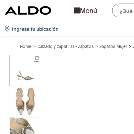
Menú
l
Ingresa tu ubicación
o
c
Home
Calzado y zapatillas - Zapatos
Zapatos Mujer
a
t
i
o
n
-
i
c
o
n