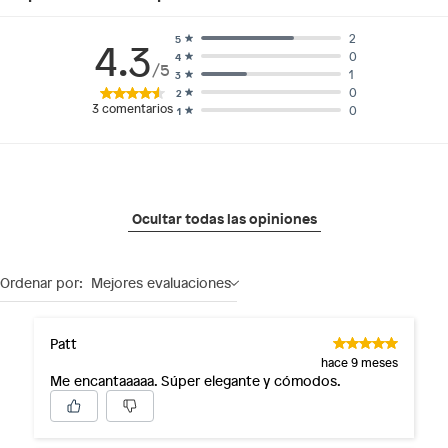
2
5
4.3
0
4
/5
1
3
0
2
3
comentarios
0
1
Ocultar todas las opiniones
Ordenar por:
Mejores evaluaciones
Patt
hace 9 meses
Me encantaaaaa. Súper elegante y cómodos.