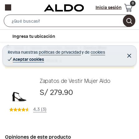
Inicia sesión
S
e
l
Ingresa tu ubicación
a
o
r
Home
Calzado y zapatillas - Zapatos
Zapatos Mujer
c
Revisa nuestras
políticas de privacidad
y
de
cookies
c
C
a
e
Aceptar cookies
Producto sin stock :(
h
r
t
r
B
a
i
r
a
o
Zapatos de Vestir Mujer Aldo
r
n
S/ 279.90
-
i
4.3 (3)
c
o
n
Opiniones de este producto