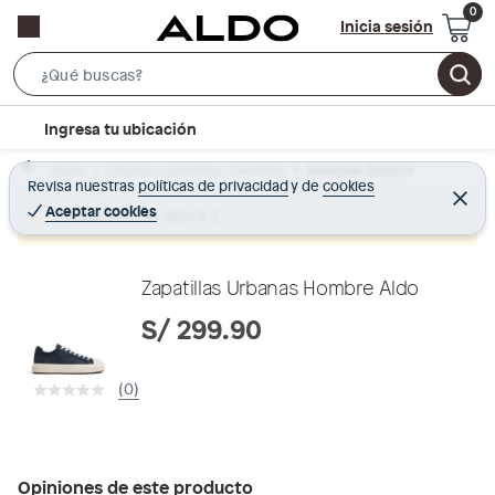
Inicia sesión
S
e
l
Ingresa tu ubicación
a
o
r
Home
Calzado y zapatillas - Zapatillas
Zapatillas Hombre
c
Revisa nuestras
políticas de privacidad
y
de
cookies
c
C
a
e
Aceptar cookies
Producto sin stock :(
h
r
t
r
B
a
i
r
a
o
Zapatillas Urbanas Hombre Aldo
r
n
S/ 299.90
-
i
(0)
c
o
n
Opiniones de este producto