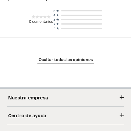
5
4
3
0
comentarios
2
1
Ocultar todas las opiniones
Nuestra empresa
Centro de ayuda
Acerca de nosotros
Sostenibilidad