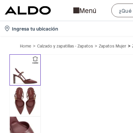
Menú
l
Ingresa tu ubicación
o
c
Home
Calzado y zapatillas - Zapatos
Zapatos Mujer
a
t
i
o
n
-
i
c
o
n