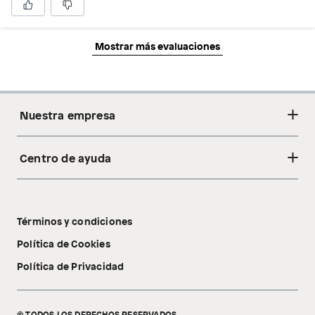
Mostrar más evaluaciones
Nuestra empresa
Centro de ayuda
Acerca de nosotros
Sostenibilidad
Cambios y devoluciones
Tiendas
Términos y condiciones
Libro de reclamaciones
Tecnología Pillow Walk
Política de Cookies
Política de Privacidad
© TODOS LOS DERECHOS RESERVADOS