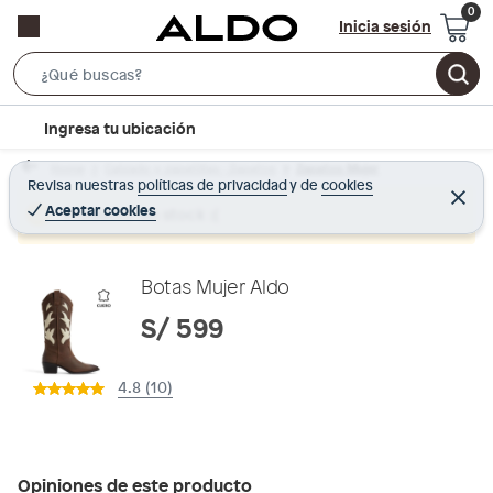
Inicia sesión
S
e
l
Ingresa tu ubicación
a
o
r
Home
Calzado y zapatillas - Zapatos
Zapatos Mujer
c
Revisa nuestras
políticas de privacidad
y
de
cookies
c
C
a
e
Aceptar cookies
Producto sin stock :(
h
r
t
r
B
a
i
r
a
o
Botas Mujer Aldo
r
n
S/ 599
-
i
4.8 (10)
c
o
n
Opiniones de este producto