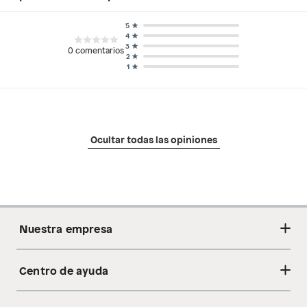
5
4
3
0
comentarios
2
1
Ocultar todas las opiniones
Nuestra empresa
Centro de ayuda
Acerca de nosotros
Sostenibilidad