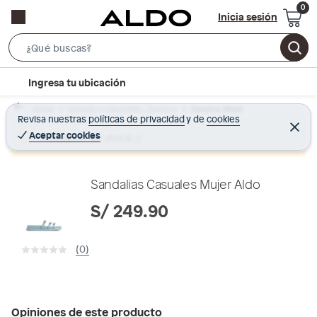
Inicia sesión
S
e
l
Ingresa tu ubicación
a
o
r
Home
Calzado y zapatillas - Zapatos
Zapatos Mujer
c
Revisa nuestras
políticas de privacidad
y
de
cookies
c
C
a
e
Aceptar cookies
Producto sin stock :(
h
r
t
r
B
a
i
r
a
o
Sandalias Casuales Mujer Aldo
r
n
S/ 249.90
-
i
(0)
c
o
n
Opiniones de este producto