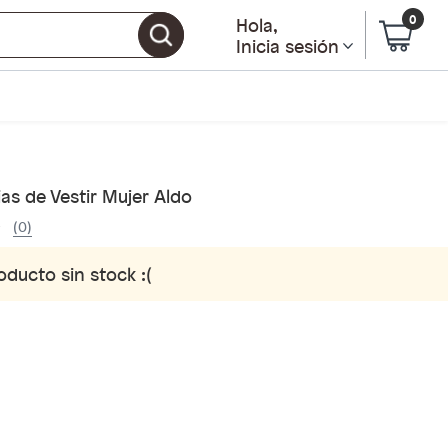
0
Hola
,
Inicia sesión
as de Vestir Mujer Aldo
(0)
oducto sin stock :(