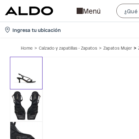
Menú
l
Ingresa tu ubicación
o
c
Home
Calzado y zapatillas - Zapatos
Zapatos Mujer
a
t
i
o
n
-
i
c
o
n