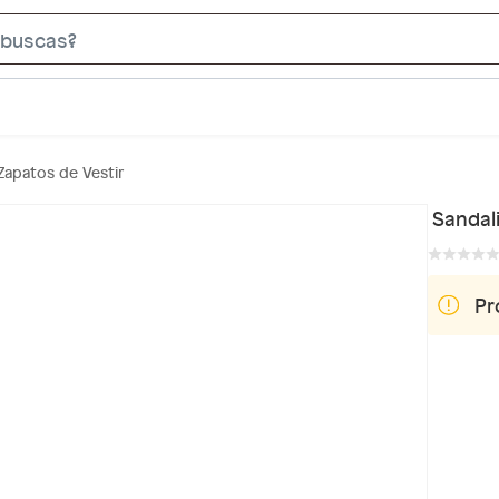
S
e
a
r
c
Zapatos de Vestir
h
B
Sandali
a
r
Pr