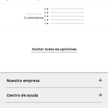
5
4
3
0
comentarios
2
1
Ocultar todas las opiniones
Nuestra empresa
Centro de ayuda
Acerca de nosotros
Sostenibilidad