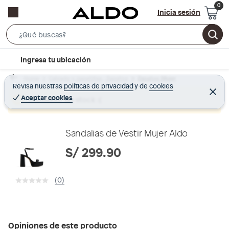
Inicia sesión
S
e
l
Ingresa tu ubicación
a
o
r
Home
Calzado y zapatillas - Zapatos
Zapatos Mujer
c
Revisa nuestras
políticas de privacidad
y
de
cookies
c
C
a
e
Aceptar cookies
Producto sin stock :(
h
r
t
r
B
a
i
r
a
o
Sandalias de Vestir Mujer Aldo
r
n
S/ 299.90
-
i
(0)
c
o
n
Opiniones de este producto