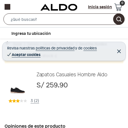
Inicia sesión
S
e
l
Ingresa tu ubicación
a
o
r
Home
Calzado y zapatillas - Zapatillas
Zapatillas Hombre
c
Revisa nuestras
políticas de privacidad
y
de
cookies
c
C
a
e
Aceptar cookies
Producto sin stock :(
h
r
t
r
B
a
i
r
a
o
Zapatos Casuales Hombre Aldo
r
n
S/ 259.90
-
i
3 (2)
c
o
n
Opiniones de este producto