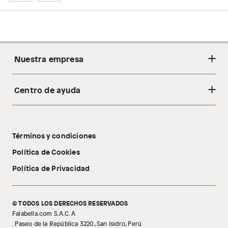
Nuestra empresa
Centro de ayuda
Acerca de nosotros
Sostenibilidad
Cambios y devoluciones
Tiendas
Términos y condiciones
Libro de reclamaciones
Tecnología Pillow Walk
Política de Cookies
Política de Privacidad
© TODOS LOS DERECHOS RESERVADOS
Falabella.com S.A.C. A
. Paseo de la República 3220, San Isidro, Perú